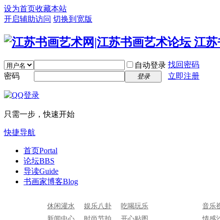
设为首页
收藏本站
开启辅助访问
切换到宽版
找回密码
自动登录
密码
立即注册
登录
只需一步，快速开始
快捷导航
首页
Portal
论坛
BBS
导读
Guide
书画家博客
Blog
休闲灌水
娱乐八卦
吃喝玩乐
音乐
新闻中心
时尚节拍
开心贴图
情感