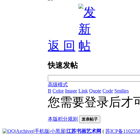
返 回
快速发帖
高级模式
B
Color
Image
Link
Quote
Code
Smilies
您需要登录后才
本版积分规则
发表帖子
|
Archiver
|
手机版
|
小黑屋
|
江苏书画艺术网
(
苏ICP备110255