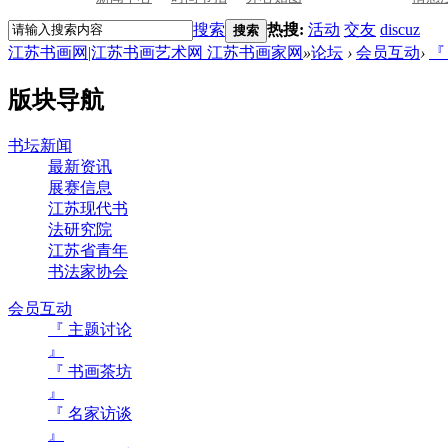
搜索
热搜:
活动
交友
discuz
搜索
江苏书画网|江苏书画艺术网 江苏书画家网
»
论坛
›
会员互动
›
『
版块导航
书坛新闻
最新资讯
展赛信息
江苏现代书
法研究院
江苏省青年
书法家协会
会员互动
『 主题讨论
』
『 书画茶坊
』
『 名家访谈
』