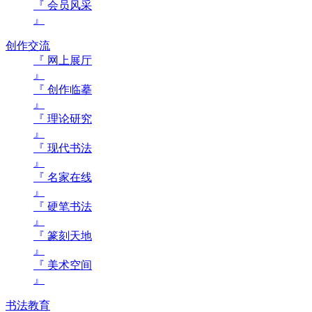
『 会员风采
』
创作交流
『 网上展厅
』
『 创作临摹
』
『 理论研究
』
『 现代书法
』
『 名家在线
』
『 硬笔书法
』
『 篆刻天地
』
『 美术空间
』
书法教育