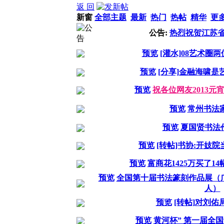
返 回
新窗
全部主题
最新
热门
热帖
精华
更
公告:
热烈祝贺江苏
预览
[灌水]08艺术圈两
预览
[分享]金融海啸
预览
祝各位网友2013元
预览
常州书法家
预览
夏国贤书法
预览
[转帖]书协:开妓
预览
富商花1425万买了1
预览
全国第十届书法篆刻作品展（
人）
预览
[转帖]对刘
预览
黄河杯” 第一届全