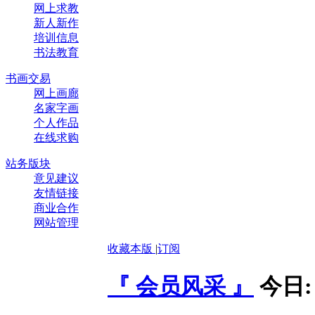
网上求教
新人新作
培训信息
书法教育
书画交易
网上画廊
名家字画
个人作品
在线求购
站务版块
意见建议
友情链接
商业合作
网站管理
收藏本版
|
订阅
『 会员风采 』
今日