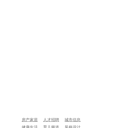
房产家居
人才招聘
城市信息
健康生活
育儿频道
风格设计