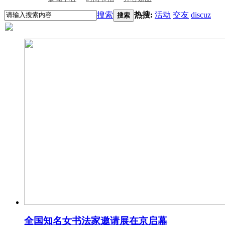
搜索
热搜:
活动
交友
discuz
搜索
全国知名女书法家邀请展在京启幕