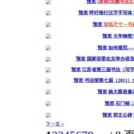
预览
[原创]沈鹏书法
预览
呼吁推行汉字手写体
预览
宣纸尺寸－书
预览
大学钢笔
预览
如何规范—
预览
国家语委在京举办语
预览
江苏省第三届书法（写
预览
书法报第七届（2011
预览
杨大眼造像
预览
石门铭
预览
郑文公碑
下一页 »