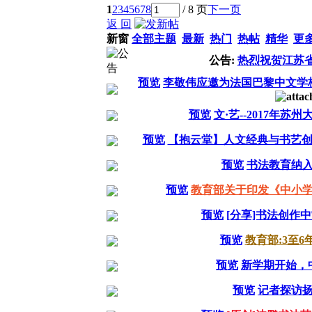
1
2
3
4
5
6
7
8
/ 8 页
下一页
返 回
新窗
全部主题
最新
热门
热帖
精华
更
公告:
热烈祝贺江苏
预览
李敬伟应邀为法国巴黎中文学
预览
文·艺--2017年
预览
【抱云堂】人文经典与书艺创
预览
书法教育纳
预览
教育部关于印发《中小
预览
[分享]书法创作
预览
教育部:3至6
预览
新学期开始，
预览
记者探访