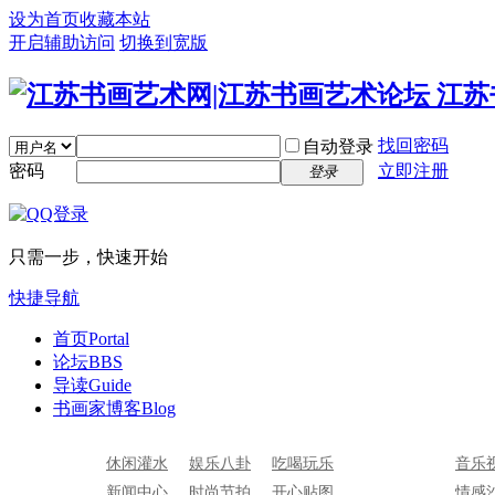
设为首页
收藏本站
开启辅助访问
切换到宽版
找回密码
自动登录
密码
立即注册
登录
只需一步，快速开始
快捷导航
首页
Portal
论坛
BBS
导读
Guide
书画家博客
Blog
休闲灌水
娱乐八卦
吃喝玩乐
音乐
新闻中心
时尚节拍
开心贴图
情感