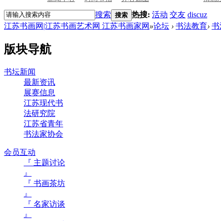
搜索
热搜:
活动
交友
discuz
搜索
江苏书画网|江苏书画艺术网 江苏书画家网
»
论坛
›
书法教育
›
书
版块导航
书坛新闻
最新资讯
展赛信息
江苏现代书
法研究院
江苏省青年
书法家协会
会员互动
『 主题讨论
』
『 书画茶坊
』
『 名家访谈
』