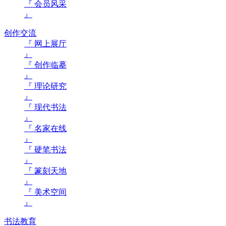
『 会员风采
』
创作交流
『 网上展厅
』
『 创作临摹
』
『 理论研究
』
『 现代书法
』
『 名家在线
』
『 硬笔书法
』
『 篆刻天地
』
『 美术空间
』
书法教育