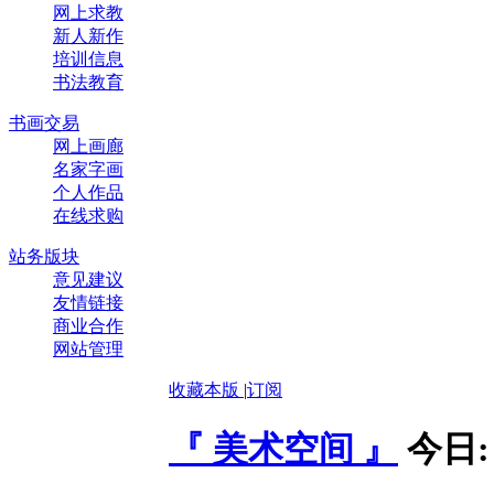
网上求教
新人新作
培训信息
书法教育
书画交易
网上画廊
名家字画
个人作品
在线求购
站务版块
意见建议
友情链接
商业合作
网站管理
收藏本版
|
订阅
『 美术空间 』
今日