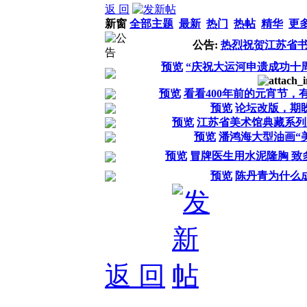
返 回
新窗
全部主题
最新
热门
热帖
精华
更
公告:
热烈祝贺江苏省
预览
“庆祝大运河申遗成功十
预览
看看400年前的元宵节，
预览
论坛改版，期
预览
江苏省美术馆典藏系列
预览
潘鸿海大型油画“
预览
冒牌医生用水泥隆胸 致
预览
陈丹青为什么成
返 回