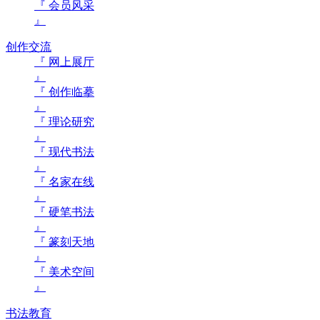
『 会员风采
』
创作交流
『 网上展厅
』
『 创作临摹
』
『 理论研究
』
『 现代书法
』
『 名家在线
』
『 硬笔书法
』
『 篆刻天地
』
『 美术空间
』
书法教育