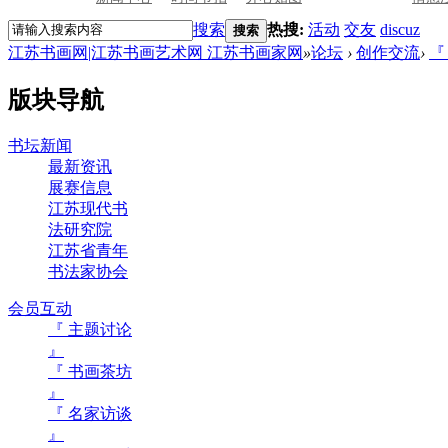
搜索
热搜:
活动
交友
discuz
搜索
江苏书画网|江苏书画艺术网 江苏书画家网
»
论坛
›
创作交流
›
『
版块导航
书坛新闻
最新资讯
展赛信息
江苏现代书
法研究院
江苏省青年
书法家协会
会员互动
『 主题讨论
』
『 书画茶坊
』
『 名家访谈
』