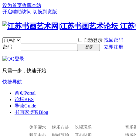
设为首页
收藏本站
开启辅助访问
切换到宽版
找回密码
自动登录
密码
立即注册
登录
只需一步，快速开始
快捷导航
首页
Portal
论坛
BBS
导读
Guide
书画家博客
Blog
休闲灌水
娱乐八卦
吃喝玩乐
音乐
新闻中心
时尚节拍
开心贴图
情感