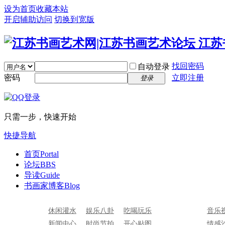
设为首页
收藏本站
开启辅助访问
切换到宽版
找回密码
自动登录
密码
立即注册
登录
只需一步，快速开始
快捷导航
首页
Portal
论坛
BBS
导读
Guide
书画家博客
Blog
休闲灌水
娱乐八卦
吃喝玩乐
音乐
新闻中心
时尚节拍
开心贴图
情感