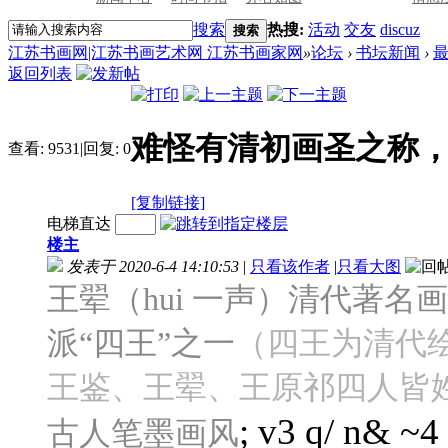
搜索
热搜:
活动
交友
discuz
搜索
江苏书画网|江苏书画艺术网 江苏书画家网
»
论坛
›
书坛新闻
›
返回列表
难怪有清初画圣之称
查看:
9531
|
回复:
0
[复制链接]
电梯直达
楼主
发表于 2020-6-4 14:10:53
|
只看该作者
|
只看大图
王翚（hui 一声）
清代著名画
派“四王”之一
（四王为清代
王鉴、王翚、王原祁
四人皆
; v3 q/ n& ~4
古人笔墨画风