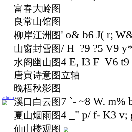
富春大岭图
良常山馆图
' o& b6 J( r; W
柳岸江洲图
/ H ?9 ?5 V9 y*
山窗封雪图
4 E, I3 F V6 t9
水阁幽山图
唐寅诗意图立轴
晚梧秋影图
admin
7 `- ~8 W. m% 
溪口白云图
4 _" p/ f- K3 v;
夏山烟雨图
仙山楼观图