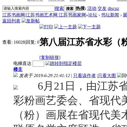
搜索
热搜:
活动
交友
discuz
搜索
江苏书画网|江苏书画艺术网 江苏书画家网
»
论坛
›
书坛新闻
›
返回列表
第八届江苏省水彩（
查看:
16028
|
回复:
0
[复制链接]
电梯直达
楼主
发表于 2019-6-29 21:41:12
|
只看该作者
|
只看大图
6月21日，由江苏
彩粉画艺委会、省现代
（粉）画展在省现代美