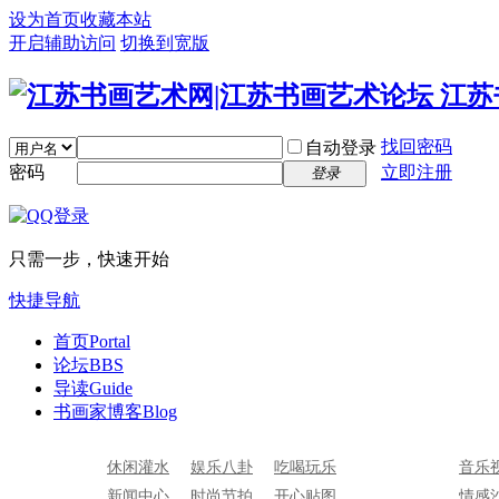
设为首页
收藏本站
开启辅助访问
切换到宽版
找回密码
自动登录
密码
立即注册
登录
只需一步，快速开始
快捷导航
首页
Portal
论坛
BBS
导读
Guide
书画家博客
Blog
休闲灌水
娱乐八卦
吃喝玩乐
音乐
新闻中心
时尚节拍
开心贴图
情感