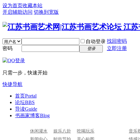
设为首页
收藏本站
开启辅助访问
切换到宽版
找回密码
自动登录
密码
立即注册
登录
只需一步，快速开始
快捷导航
首页
Portal
论坛
BBS
导读
Guide
书画家博客
Blog
休闲灌水
娱乐八卦
吃喝玩乐
音乐
新闻中心
时尚节拍
开心贴图
情感