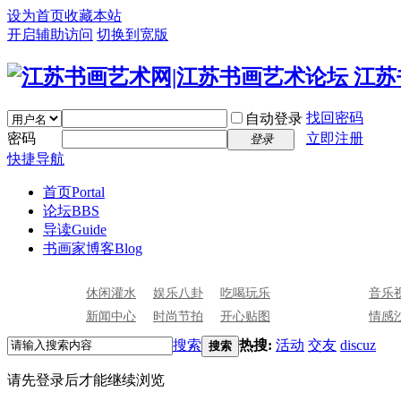
设为首页
收藏本站
开启辅助访问
切换到宽版
找回密码
自动登录
密码
立即注册
登录
快捷导航
首页
Portal
论坛
BBS
导读
Guide
书画家博客
Blog
休闲灌水
娱乐八卦
吃喝玩乐
音乐
新闻中心
时尚节拍
开心贴图
情感
搜索
热搜:
活动
交友
discuz
搜索
请先登录后才能继续浏览