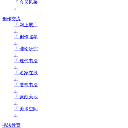
『 会员风采
』
创作交流
『 网上展厅
』
『 创作临摹
』
『 理论研究
』
『 现代书法
』
『 名家在线
』
『 硬笔书法
』
『 篆刻天地
』
『 美术空间
』
书法教育