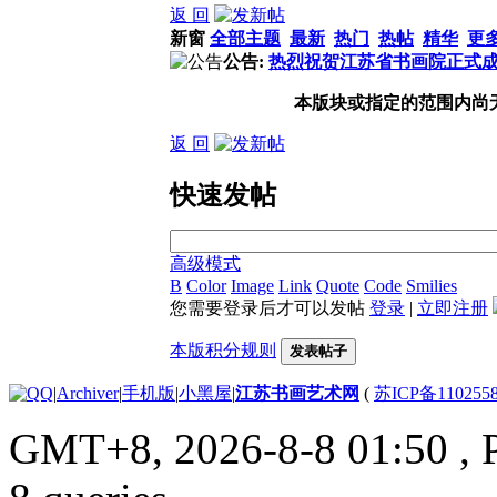
返 回
新窗
全部主题
最新
热门
热帖
精华
更
公告:
热烈祝贺江苏省书画院正式
本版块或指定的范围内尚
返 回
快速发帖
高级模式
B
Color
Image
Link
Quote
Code
Smilies
您需要登录后才可以发帖
登录
|
立即注册
本版积分规则
发表帖子
|
Archiver
|
手机版
|
小黑屋
|
江苏书画艺术网
(
苏ICP备110255
GMT+8, 2026-8-8 01:50
, 