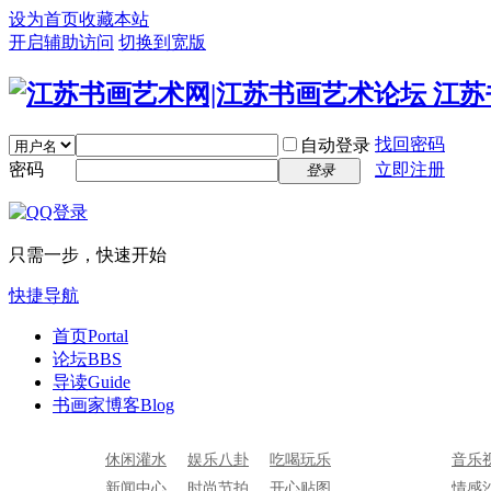
设为首页
收藏本站
开启辅助访问
切换到宽版
找回密码
自动登录
密码
立即注册
登录
只需一步，快速开始
快捷导航
首页
Portal
论坛
BBS
导读
Guide
书画家博客
Blog
休闲灌水
娱乐八卦
吃喝玩乐
音乐
新闻中心
时尚节拍
开心贴图
情感