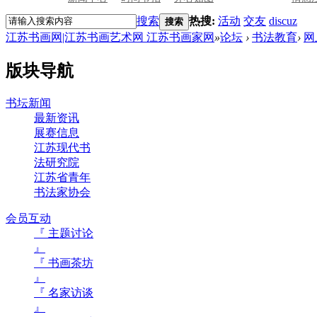
搜索
热搜:
活动
交友
discuz
搜索
江苏书画网|江苏书画艺术网 江苏书画家网
»
论坛
›
书法教育
›
网
版块导航
书坛新闻
最新资讯
展赛信息
江苏现代书
法研究院
江苏省青年
书法家协会
会员互动
『 主题讨论
』
『 书画茶坊
』
『 名家访谈
』