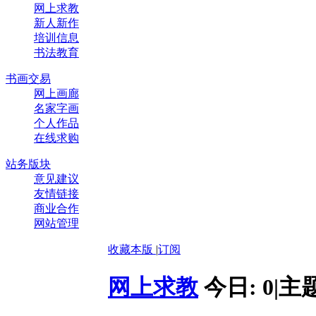
网上求教
新人新作
培训信息
书法教育
书画交易
网上画廊
名家字画
个人作品
在线求购
站务版块
意见建议
友情链接
商业合作
网站管理
收藏本版
|
订阅
网上求教
今日:
0
|
主