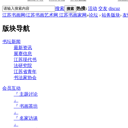
搜索
热搜:
活动
交友
discuz
搜索
江苏书画网|江苏书画艺术网 江苏书画家网
»
论坛
›
站务版块
›
友
版块导航
书坛新闻
最新资讯
展赛信息
江苏现代书
法研究院
江苏省青年
书法家协会
会员互动
『 主题讨论
』
『 书画茶坊
』
『 名家访谈
』