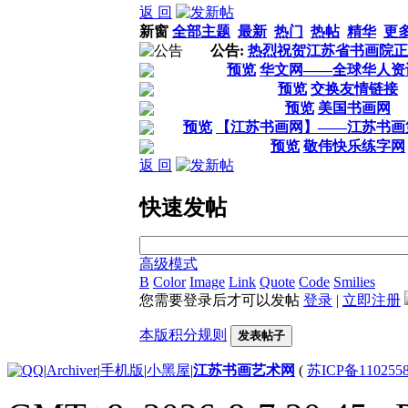
返 回
新窗
全部主题
最新
热门
热帖
精华
更
公告:
热烈祝贺江苏省书画院正
预览
华文网——全球华人资
预览
交换友情链接
预览
美国书画网
预览
【江苏书画网】——江苏书画
预览
敬伟快乐练字网
返 回
快速发帖
高级模式
B
Color
Image
Link
Quote
Code
Smilies
您需要登录后才可以发帖
登录
|
立即注册
本版积分规则
发表帖子
|
Archiver
|
手机版
|
小黑屋
|
江苏书画艺术网
(
苏ICP备110255