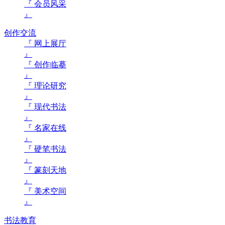
『 会员风采
』
创作交流
『 网上展厅
』
『 创作临摹
』
『 理论研究
』
『 现代书法
』
『 名家在线
』
『 硬笔书法
』
『 篆刻天地
』
『 美术空间
』
书法教育