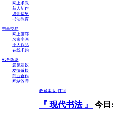
网上求教
新人新作
培训信息
书法教育
书画交易
网上画廊
名家字画
个人作品
在线求购
站务版块
意见建议
友情链接
商业合作
网站管理
收藏本版
|
订阅
『 现代书法 』
今日