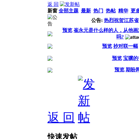
返 回
新窗
全部主题
最新
热门
热帖
精华
更
公告:
热烈祝贺江苏省
预览
崔永元是什么样的人，从他画
吗?
预览
抄对联一幅
预览
宝骥的
预览
期盼
返 回
快速发帖