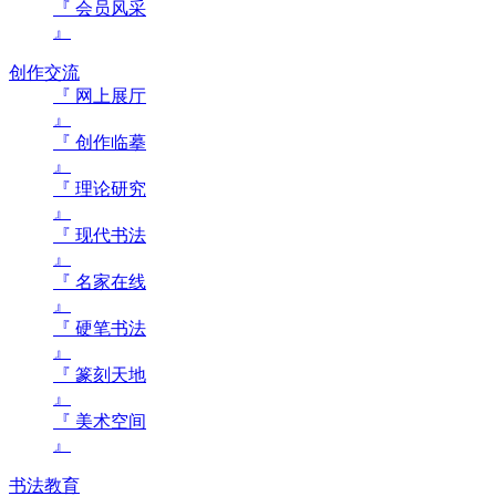
『 会员风采
』
创作交流
『 网上展厅
』
『 创作临摹
』
『 理论研究
』
『 现代书法
』
『 名家在线
』
『 硬笔书法
』
『 篆刻天地
』
『 美术空间
』
书法教育