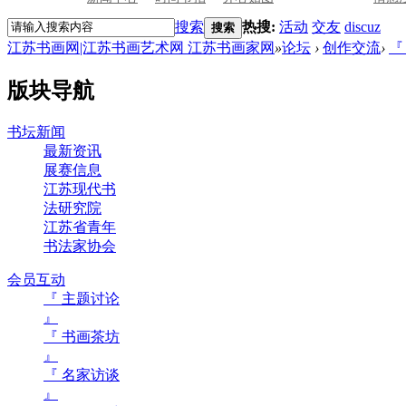
搜索
热搜:
活动
交友
discuz
搜索
江苏书画网|江苏书画艺术网 江苏书画家网
»
论坛
›
创作交流
›
『
版块导航
书坛新闻
最新资讯
展赛信息
江苏现代书
法研究院
江苏省青年
书法家协会
会员互动
『 主题讨论
』
『 书画茶坊
』
『 名家访谈
』