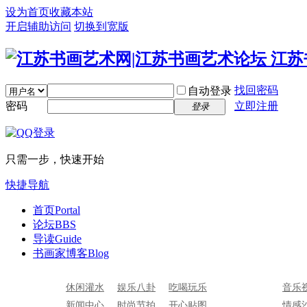
设为首页
收藏本站
开启辅助访问
切换到宽版
找回密码
自动登录
密码
立即注册
登录
只需一步，快速开始
快捷导航
首页
Portal
论坛
BBS
导读
Guide
书画家博客
Blog
休闲灌水
娱乐八卦
吃喝玩乐
音乐
新闻中心
时尚节拍
开心贴图
情感