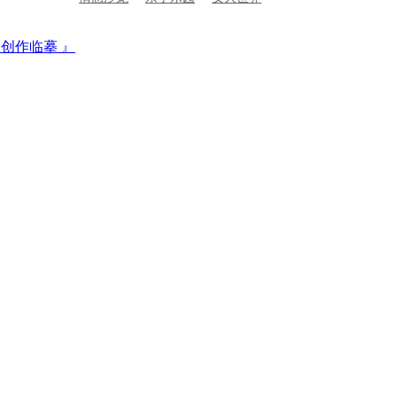
 创作临摹 』