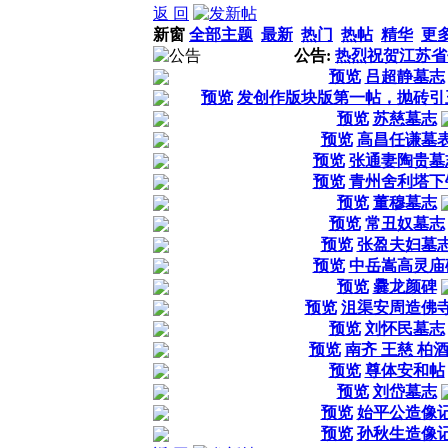
返 回
新窗
全部主题
最新
热门
热帖
精华
更
公告:
热烈祝贺江苏省
预览
吕超静墓志
预览
发创作版块版第一帖，抛砖引
预览
苏慈墓志
预览
高昌任谦墓
预览
张通妻陶贵墓
预览
青州舍利塔下
预览
董穆墓志
预览
常丑奴墓志
预览
张盈夫妇墓
预览
中岳嵩高灵庙
预览
爨龙颜碑
预览
沮渠安周造佛
预览
刘怀民墓志
预览
南齐 王慈 柏
预览
尊体安和帖
预览
刘岱墓志
预览
始平公造像
预览
孙秋生造像