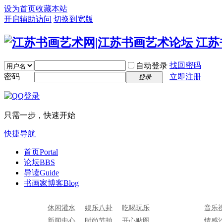
设为首页
收藏本站
开启辅助访问
切换到宽版
找回密码
自动登录
密码
立即注册
登录
只需一步，快速开始
快捷导航
首页
Portal
论坛
BBS
导读
Guide
书画家博客
Blog
休闲灌水
娱乐八卦
吃喝玩乐
音乐
新闻中心
时尚节拍
开心贴图
情感