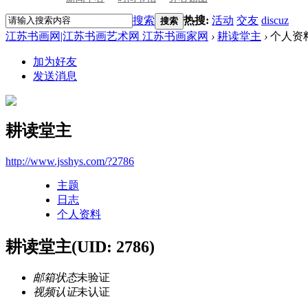
搜索
热搜:
活动
交友
discuz
搜索
江苏书画网|江苏书画艺术网 江苏书画家网
›
耕读堂主
›
个人资
加为好友
发送消息
耕读堂主
http://www.jsshys.com/?2786
主题
日志
个人资料
耕读堂主
(UID: 2786)
邮箱状态
未验证
视频认证
未认证