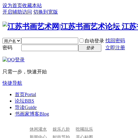
设为首页
收藏本站
开启辅助访问
切换到宽版
找回密码
自动登录
密码
立即注册
登录
只需一步，快速开始
快捷导航
首页
Portal
论坛
BBS
导读
Guide
书画家博客
Blog
休闲灌水
娱乐八卦
吃喝玩乐
新闻中心
时尚节拍
开心贴图