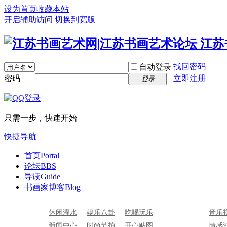
设为首页
收藏本站
开启辅助访问
切换到宽版
找回密码
自动登录
密码
立即注册
登录
只需一步，快速开始
快捷导航
首页
Portal
论坛
BBS
导读
Guide
书画家博客
Blog
休闲灌水
娱乐八卦
吃喝玩乐
音乐
新闻中心
时尚节拍
开心贴图
情感