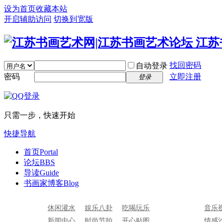
设为首页
收藏本站
开启辅助访问
切换到宽版
找回密码
自动登录
密码
立即注册
登录
只需一步，快速开始
快捷导航
首页
Portal
论坛
BBS
导读
Guide
书画家博客
Blog
休闲灌水
娱乐八卦
吃喝玩乐
音乐
新闻中心
时尚节拍
开心贴图
情感